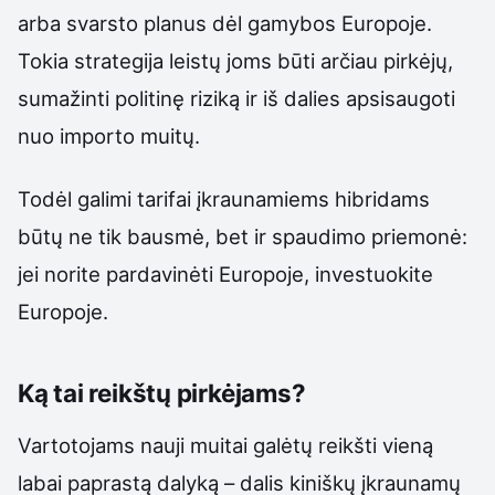
arba svarsto planus dėl gamybos Europoje.
Tokia strategija leistų joms būti arčiau pirkėjų,
sumažinti politinę riziką ir iš dalies apsisaugoti
nuo importo muitų.
Todėl galimi tarifai įkraunamiems hibridams
būtų ne tik bausmė, bet ir spaudimo priemonė:
jei norite pardavinėti Europoje, investuokite
Europoje.
Ką tai reikštų pirkėjams?
Vartotojams nauji muitai galėtų reikšti vieną
labai paprastą dalyką – dalis kiniškų įkraunamų