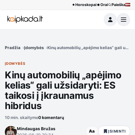
Horoskopai
Orai
Paieška
Meniu
Pradžia
Įdomybės
Kinų automobilių „apėjimo kelias“ gali užsid
ĮDOMYBĖS
Kinų automobilių „apėjimo
kelias“ gali užsidaryti: ES
taikosi į įkraunamus
hibridus
10 min. skaitymo
0 komentarų
Mindaugas Bružas
Aa
ĮSIMINTI
2026-06-19 20:34