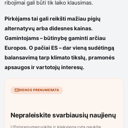
ribojimai gali būti tik laiko klausimas.
Pirkėjams tai gali reikšti mažiau pigių
alternatyvų arba didesnes kainas.
Gamintojams – būtinybę gaminti arčiau
Europos. O pačiai ES – dar vieną sudėtingą
balansavimą tarp klimato tikslų, pramonės
apsaugos ir vartotojų interesų.
DIENOS PRENUMERATA
Nepraleiskite svarbiausių naujienų
Užsiprenumeruokite ir kiekvieną rytą gaukite