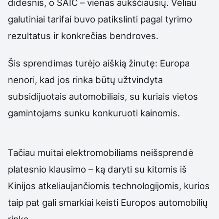
didesnis, o SAIC – vienas aukščiausių. Vėliau
galutiniai tarifai buvo patikslinti pagal tyrimo
rezultatus ir konkrečias bendroves.
Šis sprendimas turėjo aiškią žinutę: Europa
nenori, kad jos rinka būtų užtvindyta
subsidijuotais automobiliais, su kuriais vietos
gamintojams sunku konkuruoti kainomis.
Tačiau muitai elektromobiliams neišsprendė
platesnio klausimo – ką daryti su kitomis iš
Kinijos atkeliaujančiomis technologijomis, kurios
taip pat gali smarkiai keisti Europos automobilių
rinką.