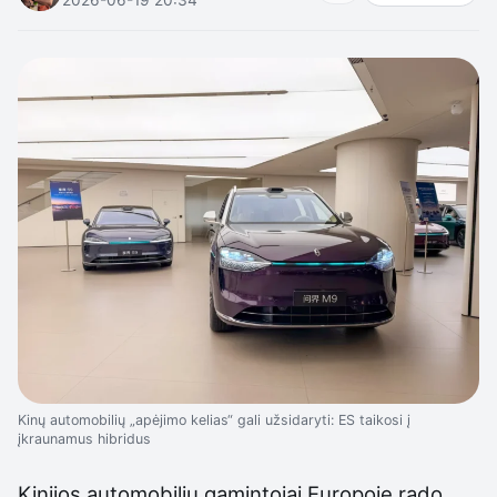
Kinų automobilių „apėjimo kelias“ gali užsidaryti: ES taikosi į
įkraunamus hibridus
Kinijos automobilių gamintojai Europoje rado