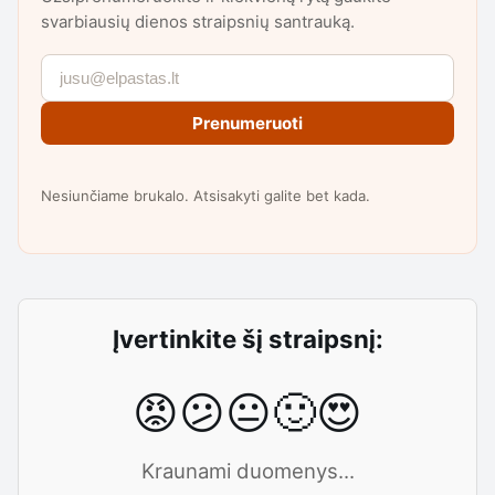
svarbiausių dienos straipsnių santrauką.
Prenumeruoti
Nesiunčiame brukalo. Atsisakyti galite bet kada.
Įvertinkite šį straipsnį:
😡
😕
😐
🙂
😍
Kraunami duomenys...