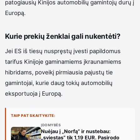
patogiausių Kinijos automobilių gamintojų durų į
Europą.
Kurie prekių ženklai gali nukentėti?
Jei ES iš tiesų nuspręstų įvesti papildomus
tarifus Kinijoje gaminamiems įkraunamiems
hibridams, poveikį pirmiausia pajustų tie
gamintojai, kurie daug tokių automobilių
eksportuoja į Europą.
TAIP PAT SKAITYKITE:
ĮDOMYBĖS
Nuėjau į „Norfą” ir nustebau:
„sviestas” tik 1,19 EUR. Pasirodo