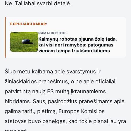
Ne. Tai labai svarbi detalė.
POPULIARU DABAR:
NAMAI IR BUITIS
Kaimynų robotas pjauna žolę tada,
kai visi nori ramybės: patogumas
vienam tampa triukšmu kitiems
Šiuo metu kalbama apie svarstymus ir
žiniasklaidos pranešimus, o ne apie oficialiai
patvirtintą naują ES muitą įkraunamiems
hibridams. Sausį pasirodžius pranešimams apie
galimą tarifų plėtimą, Europos Komisijos
atstovas buvo paneigęs, kad tokie planai jau yra
rengiami.