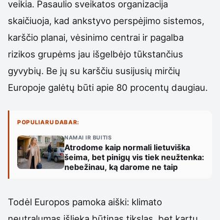
veikia. Pasaulio sveikatos organizacija
skaičiuoja, kad ankstyvo perspėjimo sistemos,
karščio planai, vėsinimo centrai ir pagalba
rizikos grupėms jau išgelbėjo tūkstančius
gyvybių. Be jų su karščiu susijusių mirčių
Europoje galėtų būti apie 80 procentų daugiau.
POPULIARU DABAR:
NAMAI IR BUITIS
Atrodome kaip normali lietuviška
šeima, bet pinigų vis tiek neužtenka:
nebežinau, ką darome ne taip
Todėl Europos pamoka aiški: klimato
neutralumas išlieka būtinas tikslas, bet kartu