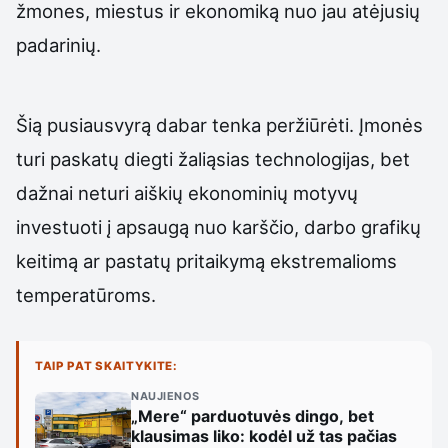
žmones, miestus ir ekonomiką nuo jau atėjusių
padarinių.
Šią pusiausvyrą dabar tenka peržiūrėti. Įmonės
turi paskatų diegti žaliąsias technologijas, bet
dažnai neturi aiškių ekonominių motyvų
investuoti į apsaugą nuo karščio, darbo grafikų
keitimą ar pastatų pritaikymą ekstremalioms
temperatūroms.
TAIP PAT SKAITYKITE:
NAUJIENOS
„Mere“ parduotuvės dingo, bet
klausimas liko: kodėl už tas pačias