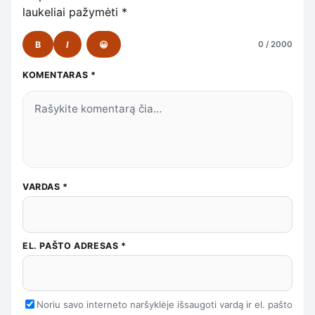
laukeliai pažymėti
*
B
I
😀
0 / 2000
KOMENTARAS
*
VARDAS
*
EL. PAŠTO ADRESAS
*
Noriu savo interneto naršyklėje išsaugoti vardą ir el. pašto