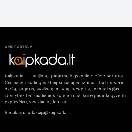
APIE PORTALĄ
Kaipkada.lt – naujienų, patarimų ir gyvenimo būdo portalas.
Čia rasite naudingus straipsnius apie namus ir buitį, sodą ir
daržą, augalus, sveikatą, mitybą, receptus, technologijas,
įdomybes bei kasdienius sprendimus, kurie padeda gyventi
paprasčiau, sveikiau ir įdomiau.
Redakcija: redakcija@kaipkada.lt