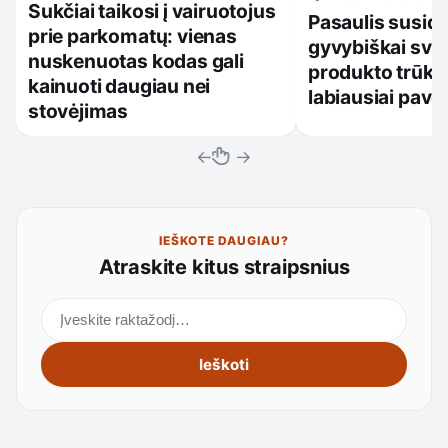
Sukčiai taikosi į vairuotojus
Pasaulis susidu
prie parkomatų: vienas
gyvybiškai sva
nuskenuotas kodas gali
produkto trūku
kainuoti daugiau nei
labiausiai pave
stovėjimas
←
→
IEŠKOTE DAUGIAU?
Atraskite kitus straipsnius
Ieškoti straipsnių
Ieškoti