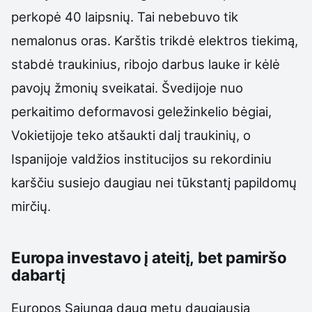
perkopė 40 laipsnių. Tai nebebuvo tik
nemalonus oras. Karštis trikdė elektros tiekimą,
stabdė traukinius, ribojo darbus lauke ir kėlė
pavojų žmonių sveikatai. Švedijoje nuo
perkaitimo deformavosi geležinkelio bėgiai,
Vokietijoje teko atšaukti dalį traukinių, o
Ispanijoje valdžios institucijos su rekordiniu
karščiu susiejo daugiau nei tūkstantį papildomų
mirčių.
Europa investavo į ateitį, bet pamiršo
dabartį
Europos Sąjunga daug metų daugiausia