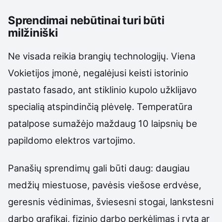
Sprendimai nebūtinai turi būti
milžiniški
Ne visada reikia brangių technologijų. Viena
Vokietijos įmonė, negalėjusi keisti istorinio
pastato fasado, ant stiklinio kupolo užklijavo
specialią atspindinčią plėvelę. Temperatūra
patalpose sumažėjo maždaug 10 laipsnių be
papildomo elektros vartojimo.
Panašių sprendimų gali būti daug: daugiau
medžių miestuose, pavėsis viešose erdvėse,
geresnis vėdinimas, šviesesni stogai, lankstesni
darbo grafikai, fizinio darbo perkėlimas į rytą ar