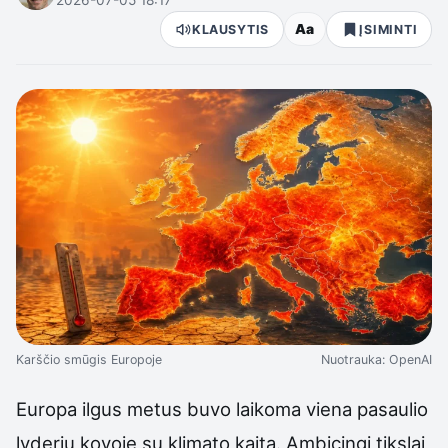
Aa
KLAUSYTIS
ĮSIMINTI
Karščio smūgis Europoje
Nuotrauka: OpenAI
Europa ilgus metus buvo laikoma viena pasaulio
lyderių kovoje su klimato kaita. Ambicingi tikslai,