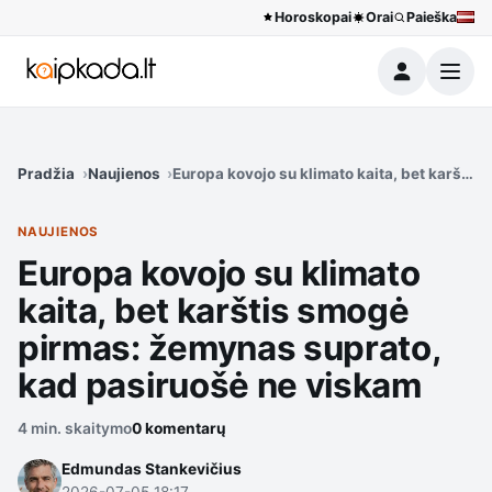
Horoskopai
Orai
Paieška
Meniu
Pradžia
Naujienos
Europa kovojo su klimato kaita, bet karšti
NAUJIENOS
Europa kovojo su klimato
kaita, bet karštis smogė
pirmas: žemynas suprato,
kad pasiruošė ne viskam
4 min. skaitymo
0 komentarų
Edmundas Stankevičius
2026-07-05 18:17