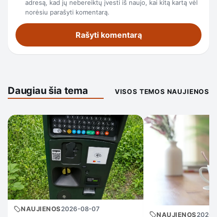
adresą, kad jų nebereiktų įvesti iš naujo, kai kitą kartą vėl
norėsiu parašyti komentarą.
Daugiau šia tema
VISOS TEMOS NAUJIENOS
NAUJIENOS
2026-08-07
NAUJIENOS
2026-