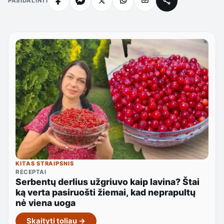
PASIDALINTI
KITAS STRAIPSNIS
RECEPTAI
Serbentų derlius užgriuvo kaip lavina? Štai
ką verta pasiruošti žiemai, kad neprapultų
nė viena uoga
Skaityti toliau →