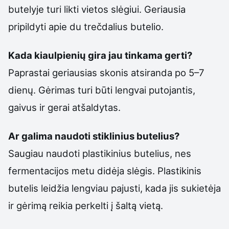
butelyje turi likti vietos slėgiui. Geriausia
pripildyti apie du trečdalius butelio.
Kada kiaulpienių gira jau tinkama gerti?
Paprastai geriausias skonis atsiranda po 5–7
dienų. Gėrimas turi būti lengvai putojantis,
gaivus ir gerai atšaldytas.
Ar galima naudoti stiklinius butelius?
Saugiau naudoti plastikinius butelius, nes
fermentacijos metu didėja slėgis. Plastikinis
butelis leidžia lengviau pajusti, kada jis sukietėja
ir gėrimą reikia perkelti į šaltą vietą.