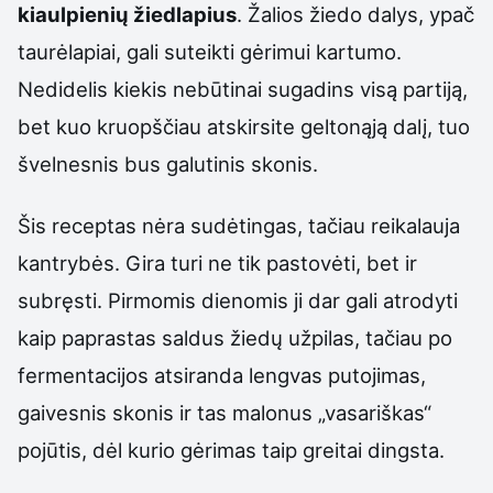
kiaulpienių žiedlapius
. Žalios žiedo dalys, ypač
taurėlapiai, gali suteikti gėrimui kartumo.
Nedidelis kiekis nebūtinai sugadins visą partiją,
bet kuo kruopščiau atskirsite geltonąją dalį, tuo
švelnesnis bus galutinis skonis.
Šis receptas nėra sudėtingas, tačiau reikalauja
kantrybės. Gira turi ne tik pastovėti, bet ir
subręsti. Pirmomis dienomis ji dar gali atrodyti
kaip paprastas saldus žiedų užpilas, tačiau po
fermentacijos atsiranda lengvas putojimas,
gaivesnis skonis ir tas malonus „vasariškas“
pojūtis, dėl kurio gėrimas taip greitai dingsta.