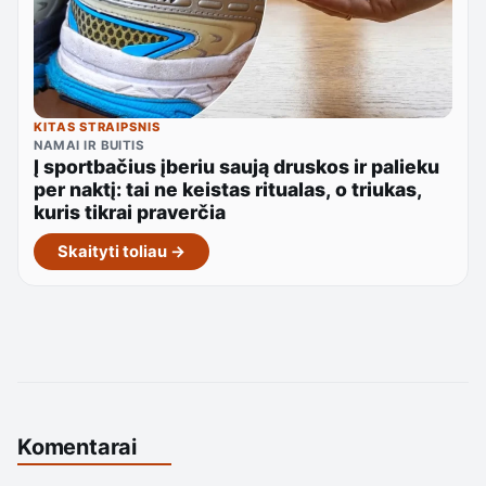
KITAS STRAIPSNIS
NAMAI IR BUITIS
Į sportbačius įberiu saują druskos ir palieku
per naktį: tai ne keistas ritualas, o triukas,
kuris tikrai praverčia
Skaityti toliau →
Komentarai