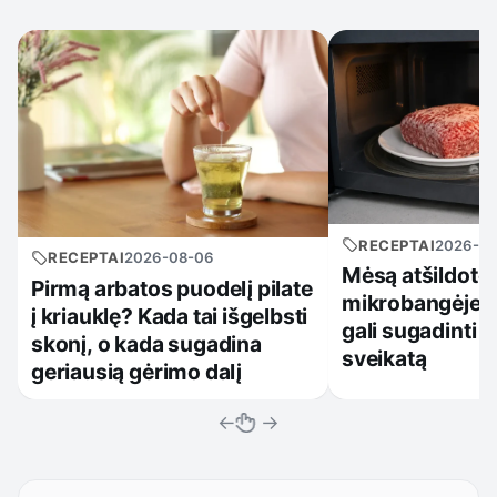
RECEPTAI
2026-0
RECEPTAI
2026-08-06
Mėsą atšildote
Pirmą arbatos puodelį pilate
mikrobangėje? 
į kriauklę? Kada tai išgelbsti
gali sugadinti v
skonį, o kada sugadina
sveikatą
geriausią gėrimo dalį
←
→