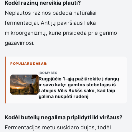
Kodėl razinų nereikia plauti?
Neplautos razinos padeda natūraliai
fermentacijai. Ant jų paviršiaus lieka
mikroorganizmų, kurie prisideda prie gėrimo
gazavimosi.
POPULIARU DABAR:
ĮDOMYBĖS
Rugpjūčio 1-ąją pažiūrėkite į dangų
ir savo katę: gamtos stebėtojas iš
Latvijos Vilis Bukšs sako, kad taip
galima nuspėti rudenį
Kodėl butelių negalima pripildyti iki viršaus?
Fermentacijos metu susidaro dujos, todėl