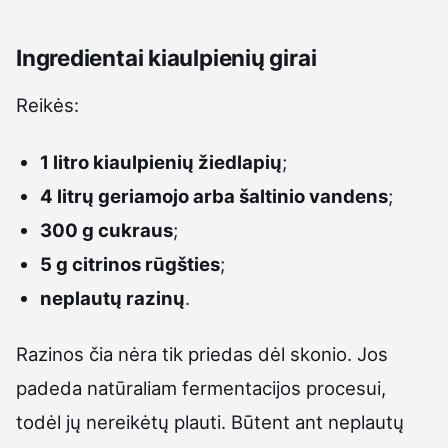
Ingredientai kiaulpienių girai
Reikės:
1 litro kiaulpienių žiedlapių
;
4 litrų geriamojo arba šaltinio vandens
;
300 g cukraus
;
5 g citrinos rūgšties
;
neplautų razinų
.
Razinos čia nėra tik priedas dėl skonio. Jos
padeda natūraliam fermentacijos procesui,
todėl jų nereikėtų plauti. Būtent ant neplautų