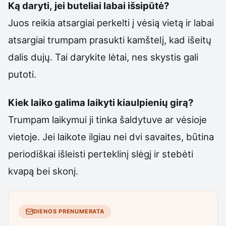
Ką daryti, jei buteliai labai išsipūtė?
Juos reikia atsargiai perkelti į vėsią vietą ir labai
atsargiai trumpam prasukti kamštelį, kad išeitų
dalis dujų. Tai darykite lėtai, nes skystis gali
putoti.
Kiek laiko galima laikyti kiaulpienių girą?
Trumpam laikymui ji tinka šaldytuve ar vėsioje
vietoje. Jei laikote ilgiau nei dvi savaites, būtina
periodiškai išleisti perteklinį slėgį ir stebėti
kvapą bei skonį.
DIENOS PRENUMERATA