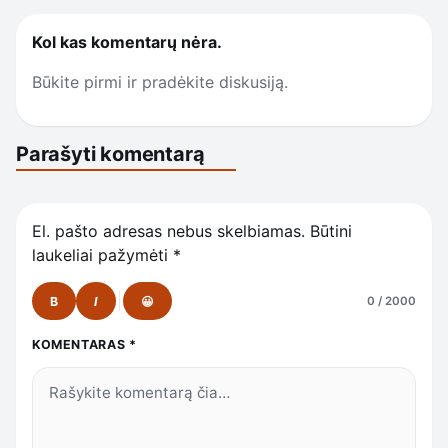
Kol kas komentarų nėra.
Būkite pirmi ir pradėkite diskusiją.
Parašyti komentarą
El. pašto adresas nebus skelbiamas.
Būtini
laukeliai pažymėti
*
B
I
😀
0 / 2000
KOMENTARAS
*