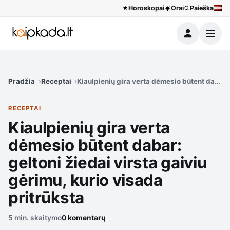
Horoskopai
Orai
Paieška
Meniu
Pradžia
Receptai
Kiaulpienių gira verta dėmesio būtent dabar: 
RECEPTAI
Kiaulpienių gira verta
dėmesio būtent dabar:
geltoni žiedai virsta gaiviu
gėrimu, kurio visada
pritrūksta
5 min. skaitymo
0 komentarų