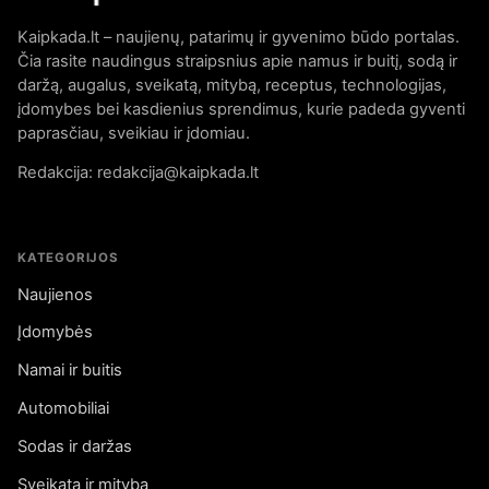
Kaipkada.lt – naujienų, patarimų ir gyvenimo būdo portalas.
Čia rasite naudingus straipsnius apie namus ir buitį, sodą ir
daržą, augalus, sveikatą, mitybą, receptus, technologijas,
įdomybes bei kasdienius sprendimus, kurie padeda gyventi
paprasčiau, sveikiau ir įdomiau.
Redakcija: redakcija@kaipkada.lt
KATEGORIJOS
Naujienos
Įdomybės
Namai ir buitis
Automobiliai
Sodas ir daržas
Sveikata ir mityba