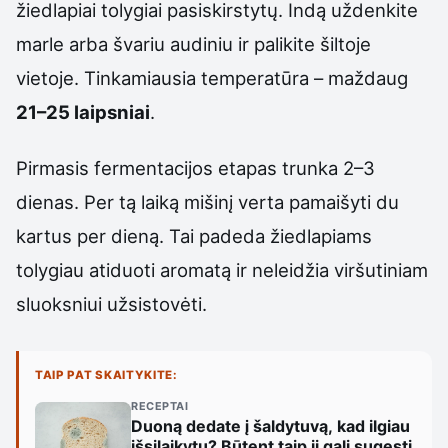
žiedlapiai tolygiai pasiskirstytų. Indą uždenkite
marle arba švariu audiniu ir palikite šiltoje
vietoje. Tinkamiausia temperatūra – maždaug
21–25 laipsniai
.
Pirmasis fermentacijos etapas trunka 2–3
dienas. Per tą laiką mišinį verta pamaišyti du
kartus per dieną. Tai padeda žiedlapiams
tolygiau atiduoti aromatą ir neleidžia viršutiniam
sluoksniui užsistovėti.
TAIP PAT SKAITYKITE:
RECEPTAI
Duoną dedate į šaldytuvą, kad ilgiau
išsilaikytų? Būtent taip ji gali sugesti