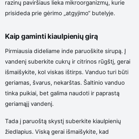
razinų paviršiaus lieka mikroorganizmų, kurie
prisideda prie gėrimo „atgyjimo“ butelyje.
Kaip gaminti kiaulpienių girą
Pirmiausia dideliame inde paruoškite sirupą. Į
vandenį suberkite cukrų ir citrinos rūgštį, gerai
išmaišykite, kol viskas ištirps. Vanduo turi būti
geriamas, švarus, nekarštas. Šaltinio vanduo
tinka puikiai, bet galima naudoti ir paprastą
geriamąjį vandenį.
Tada į paruoštą skystį suberkite kiaulpienių
žiedlapius. Viską gerai išmaišykite, kad