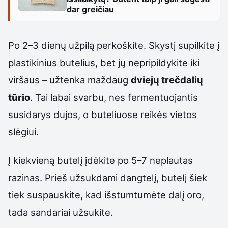
dar greičiau
Po 2–3 dienų užpilą perkoškite. Skystį supilkite į
plastikinius butelius, bet jų nepripildykite iki
viršaus – užtenka maždaug
dviejų trečdalių
tūrio
. Tai labai svarbu, nes fermentuojantis
susidarys dujos, o buteliuose reikės vietos
slėgiui.
Į kiekvieną butelį įdėkite po 5–7 neplautas
razinas. Prieš užsukdami dangtelį, butelį šiek
tiek suspauskite, kad išstumtumėte dalį oro,
tada sandariai užsukite.