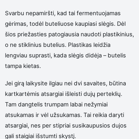
Svarbu nepamiršti, kad tai fermentuojamas
gėrimas, todėl buteliuose kaupiasi slėgis. Dėl
šios priežasties patogiausia naudoti plastikinius,
o ne stiklinius butelius. Plastikas leidžia
lengviau suprasti, kada slėgis didėja – butelis
tampa kietas.
Jei girą laikysite ilgiau nei dvi savaites, būtina
kartkartėmis atsargiai išleisti dujų perteklių.
Tam dangtelis trumpam labai nežymiai
atsukamas ir vėl užsukamas. Tai reikia daryti
atsargiai, nes per stipriai susikaupusios dujos
gali staigiai išstumti skystį.