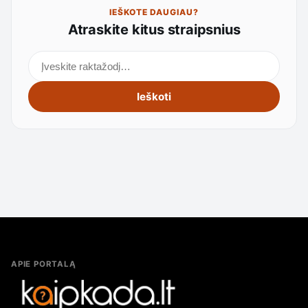
IEŠKOTE DAUGIAU?
Atraskite kitus straipsnius
Ieškoti straipsnių
Ieškoti
APIE PORTALĄ