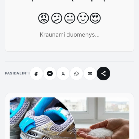
😡
😕
😐
🙂
😍
Kraunami duomenys...
PASIDALINTI