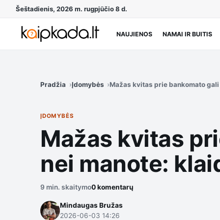
Šeštadienis, 2026 m. rugpjūčio 8 d.
NAUJIENOS
NAMAI IR BUITIS
Pradžia
Įdomybės
Mažas kvitas prie bankomato gali 
ĮDOMYBĖS
Mažas kvitas pr
nei manote: klai
9 min. skaitymo
0 komentarų
Mindaugas Bružas
2026-06-03 14:26