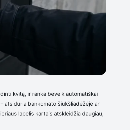
inti kvitą, ir ranka beveik automatiškai
au – atsiduria bankomato šiukšliadėžėje ar
riaus lapelis kartais atskleidžia daugiau,