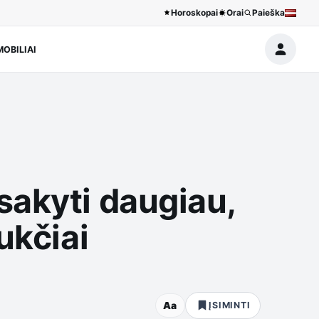
Horoskopai
Orai
Paieška
OBILIAI
sakyti daugiau,
ukčiai
Aa
ĮSIMINTI