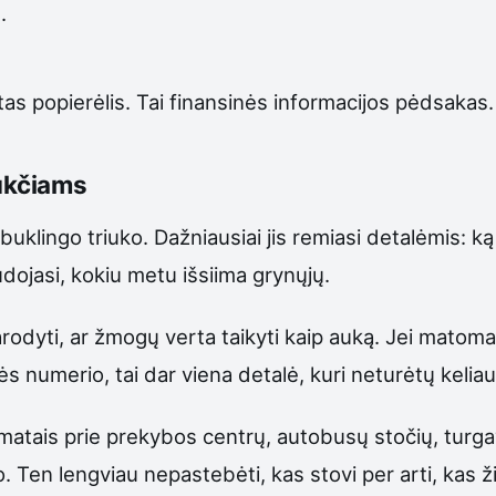
.
as popierėlis. Tai finansinės informacijos pėdsakas.
sukčiams
uklingo triuko. Dažniausiai jis remiasi detalėmis: ką
udojasi, kokiu metu išsiima grynųjų.
 parodyti, ar žmogų verta taikyti kaip auką. Jei matom
 numerio, tai dar viena detalė, kuri neturėtų keliau
tais prie prekybos centrų, autobusų stočių, turgav
 Ten lengviau nepastebėti, kas stovi per arti, kas žiū