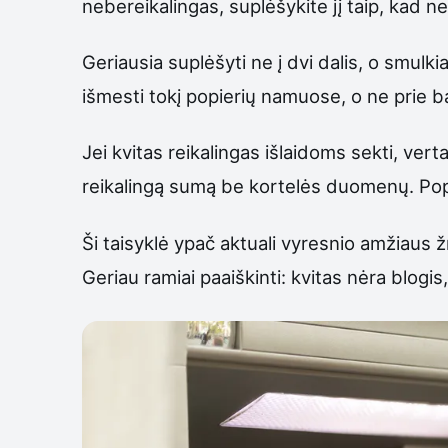
nebereikalingas, suplėšykite jį taip, kad n
Geriausia suplėšyti ne į dvi dalis, o smulk
išmesti tokį popierių namuose, o ne prie 
Jei kvitas reikalingas išlaidoms sekti, vert
reikalingą sumą be kortelės duomenų. Popie
Ši taisyklė ypač aktuali vyresnio amžiaus ž
Geriau ramiai paaiškinti: kvitas nėra blogis