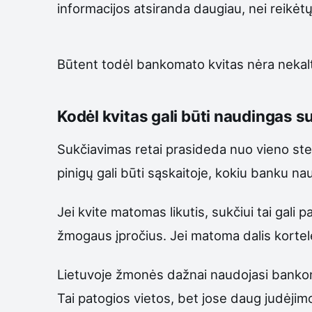
informacijos atsiranda daugiau, nei reikėtų
Būtent todėl bankomato kvitas nėra nekalt
Kodėl kvitas gali būti naudingas 
Sukčiavimas retai prasideda nuo vieno steb
pinigų gali būti sąskaitoje, kokiu banku na
Jei kvite matomas likutis, sukčiui tai gali
žmogaus įpročius. Jei matoma dalis kortelės
Lietuvoje žmonės dažnai naudojasi bankoma
Tai patogios vietos, bet jose daug judėjimo.