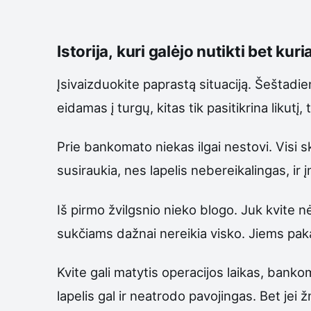
Istorija, kuri galėjo nutikti bet ku
Įsivaizduokite paprastą situaciją. Šeštadi
eidamas į turgų, kitas tik pasitikrina likutį,
Prie bankomato niekas ilgai nestovi. Visi s
susiraukia, nes lapelis nebereikalingas, ir į
Iš pirmo žvilgsnio nieko blogo. Juk kvite 
sukčiams dažnai nereikia visko. Jiems paka
Kvite gali matytis operacijos laikas, bankom
lapelis gal ir neatrodo pavojingas. Bet jei