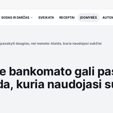
SODAS IR DARŽAS
SVEIKATA
RECEPTAI
ĮDOMYBĖS
AUTOM
pasakyti daugiau, nei manote: klaida, kuria naudojasi sukčiai
ie bankomato gali pa
da, kuria naudojasi s