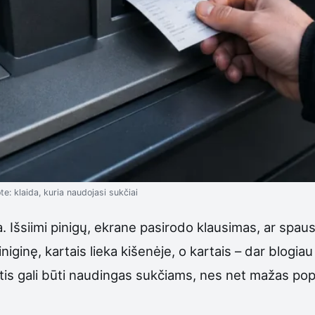
: klaida, kuria naudojasi sukčiai
Išsiimi pinigų, ekrane pasirodo klausimas, ar spausd
piniginę, kartais lieka kišenėje, o kartais – dar blogi
tis gali būti naudingas sukčiams, nes net mažas popie