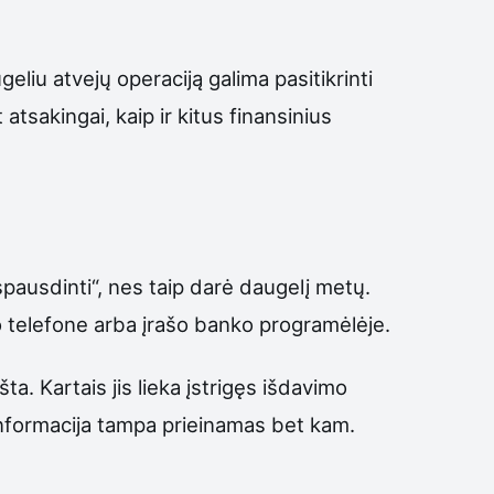
liu atvejų operaciją galima pasitikrinti
atsakingai, kaip ir kitus finansinius
spausdinti“, nes taip darė daugelį metų.
o telefone arba įrašo banko programėlėje.
a. Kartais jis lieka įstrigęs išdavimo
 informacija tampa prieinamas bet kam.