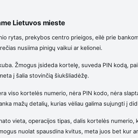
riame Lietuvos mieste
enio rytas, prekybos centro prieigos, eilė prie bank
 trečias nusiima pinigų vaikui ar kelionei.
kuba. Žmogus įsideda kortelę, suveda PIN kodą, paima p
meta į šalia stovinčią šiukšliadėžę.
nėra viso kortelės numerio, nėra PIN kodo, nėra slap
nka mažų detalių, kurias vėliau galima sujungti į did
ato vieta, operacijos tipas, dalis kortelės numerio, k
 žmogus nuolat spausdina kvitus, meta juos bet kur ar