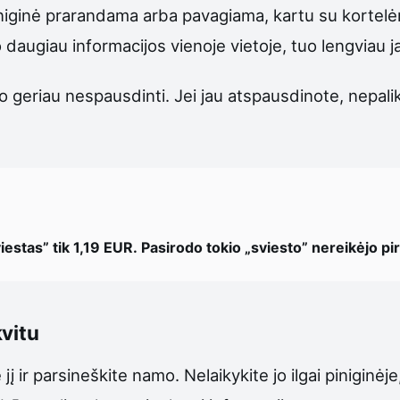
i piniginė prarandama arba pavagiama, kartu su kortel
augiau informacijos vienoje vietoje, tuo lengviau ja
 jo geriau nespausdinti. Jei jau atspausdinote, nepalik
iestas” tik 1,19 EUR. Pasirodo tokio „sviesto” nereikėjo pirk
kvitu
 jį ir parsineškite namo. Nelaikykite jo ilgai piniginėj