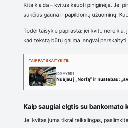
Kita klaida – kvitus kaupti piniginėje. Je
sukčius gauna ir papildomų užuominų. Kuo d
Todėl taisyklė paprasta: jei kvito nereikia,
kad tekstą būtų galima lengvai perskaityti.
TAIP PAT SKAITYKITE:
ĮDOMYBĖS
Nuėjau į „Norfą” ir nustebau: „sv
Kaip saugiai elgtis su bankomato 
Jei kvitas jums tikrai reikalingas, pasiimkite