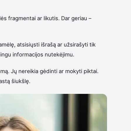
ės fragmentai ar likutis. Dar geriau –
ėlę, atsisiųsti išrašą ar užsirašyti tik
lingu informacijos nutekėjimu.
mą. Jų nereikia gėdinti ar mokyti piktai.
astą šiukšlę.