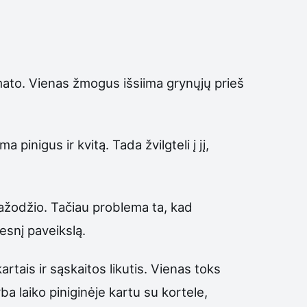
omato. Vienas žmogus išsiima grynųjų prieš
inigus ir kvitą. Tada žvilgteli į jį,
tažodžio. Tačiau problema ta, kad
esnį paveikslą.
artais ir sąskaitos likutis. Vienas toks
ba laiko piniginėje kartu su kortele,