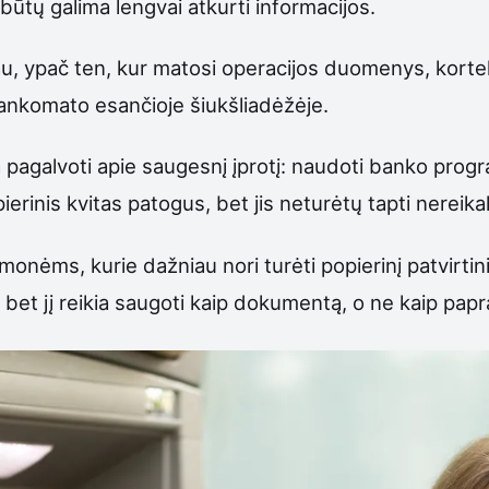
ebūtų galima lengvai atkurti informacijos.
iau, ypač ten, kur matosi operacijos duomenys, kortel
bankomato esančioje šiukšliadėžėje.
a pagalvoti apie saugesnį įprotį: naudoti banko program
rinis kvitas patogus, bet jis neturėtų tapti nereika
monėms, kurie dažniau nori turėti popierinį patvirtini
, bet jį reikia saugoti kaip dokumentą, o ne kaip papr