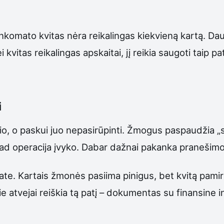
komato kvitas nėra reikalingas kiekvieną kartą. Dauge
vitas reikalingas apskaitai, jį reikia saugoti taip pat 
i
očio, o paskui juo nepasirūpinti. Žmogus paspaudžia „
 kad operacija įvyko. Dabar dažnai pakanka pranešim
e. Kartais žmonės pasiima pinigus, bet kvitą pamiršt
ie atvejai reiškia tą patį – dokumentas su finansine